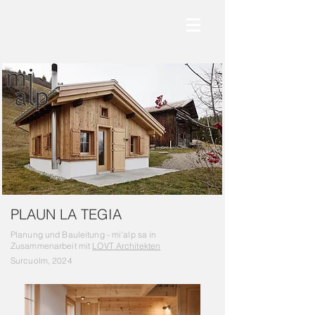
PLAUN LA TEGIA
Planung und Bauleitung - mi'alp sa in
Zusammenarbeit mit
LOVT Architekten
Surcuolm, 2024